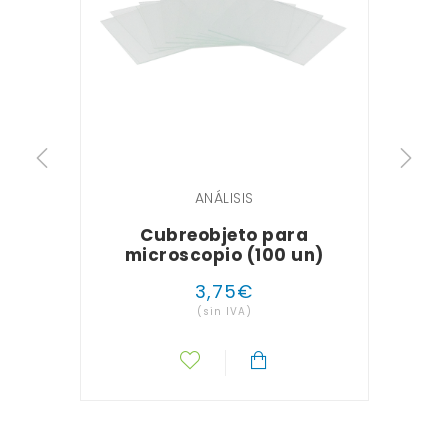
ANÁLISIS
Cubreobjeto para
microscopio (100 un)
3
,
75
€
(sin IVA)