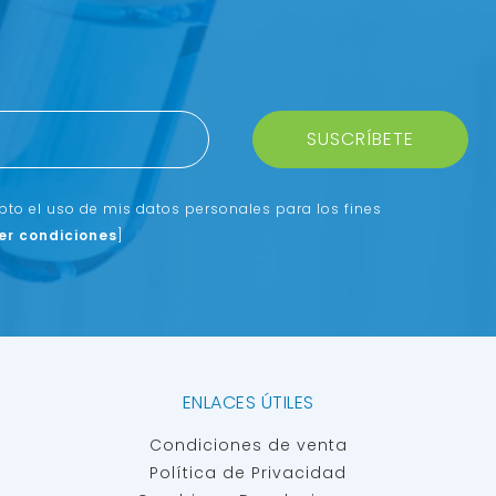
SUSCRÍBETE
epto el uso de mis datos personales para los fines
er condiciones
]
ENLACES ÚTILES
Condiciones de venta
Política de Privacidad