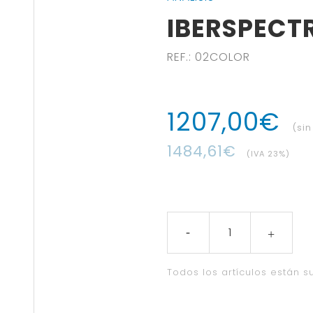
IBERSPECT
REF.
:
02COLOR
1207
,
00
€
(sin
1484
,
61
€
(IVA
23
%)
Todos los artículos están su