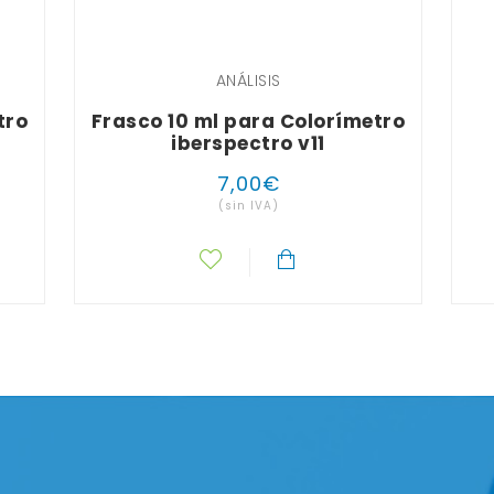
ANÁLISIS
tro
Frasco 10 ml para Colorímetro
iberspectro v11
7
,
00
€
(sin IVA)