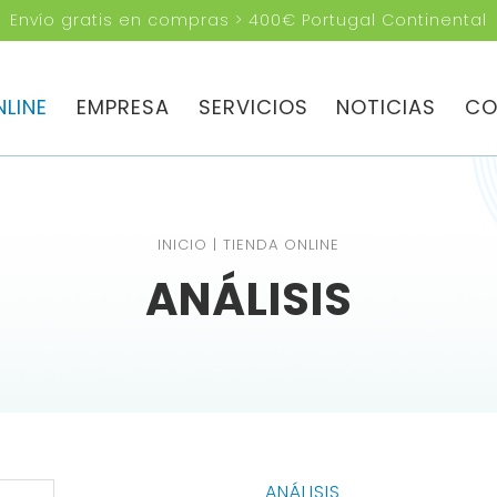
Envío gratis en compras > 400€ Portugal Continental
BUSCAS?
NLINE
EMPRESA
SERVICIOS
NOTICIAS
CO
INICIO
|
TIENDA ONLINE
ANÁLISIS
ANÁLISIS