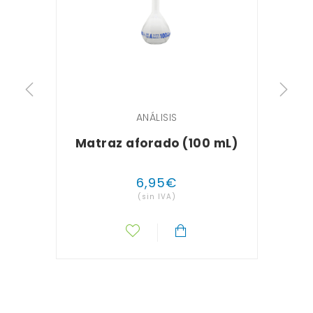
ANÁLISIS
Matraz aforado (100 mL)
Pi
6
,
95
€
(sin IVA)