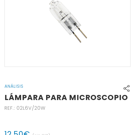
ANÁLISIS
LÁMPARA PARA MICROSCOPIO
REF.
:
02L6V/20W
12
,
50
€