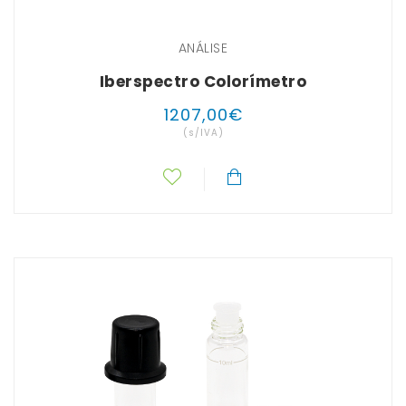
ANÁLISE
Iberspectro Colorímetro
1207
,
00
€
(s/IVA)