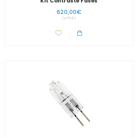
Kit Contraste Fases
620
,
00
€
(s/IVA)