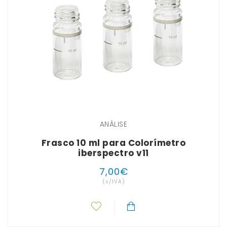
ANÁLISE
Frasco 10 ml para Colorímetro
iberspectro v11
7
,
00
€
(s/IVA)