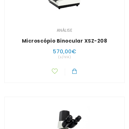
ANÁLISE
Microscópio Binocular XSZ-208
570
,
00
€
(s/IVA)