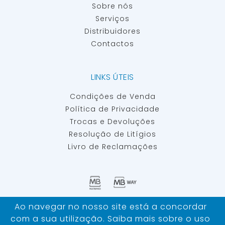
Sobre nós
Serviços
Distribuidores
Contactos
LINKS ÚTEIS
Condições de Venda
Política de Privacidade
Trocas e Devoluções
Resolução de Litígios
Livro de Reclamações
Ao navegar no nosso site está a concordar
IBERSAN - MATERIAIS E EQUIPAMENTOS PARA INSEMINAÇÃO
com a sua utilização. Saiba mais sobre o uso
ARTIFICIAL ©
TODOS OS DIREITOS RESERVADOS