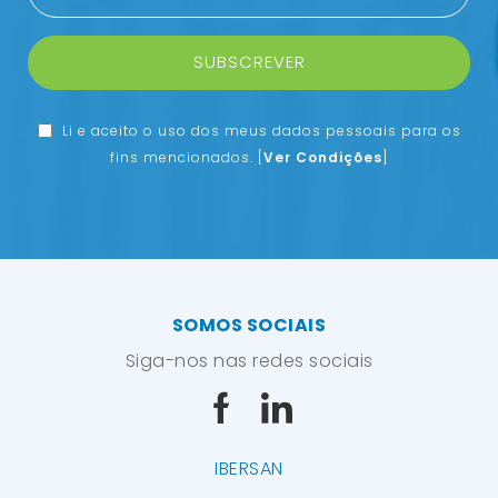
SUBSCREVER
Li e aceito o uso dos meus dados pessoais para os
fins mencionados.
[
Ver Condições
]
SOMOS SOCIAIS
Siga-nos nas redes sociais
IBERSAN