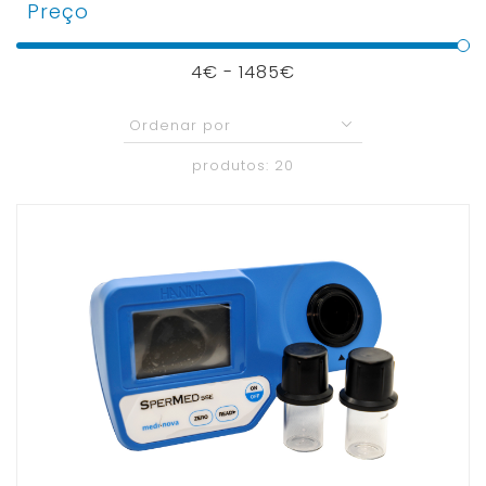
Preço
4€ -
1485
€
produtos: 20