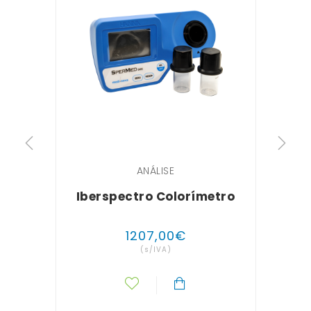
ANÁLISE
Iberspectro Colorímetro
1207
,
00
€
(s/IVA)