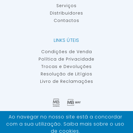
Serviços
Distribuidores
Contactos
LINKS ÚTEIS
Condições de Venda
Política de Privacidade
Trocas e Devoluções
Resolução de Litígios
Livro de Reclamações
Ao navegar no nosso site está a concordar
IBERSAN - MATERIAIS E EQUIPAMENTOS PARA INSEMINAÇÃO
com a sua utilização. Saiba mais sobre o uso
ARTIFICIAL ©
TODOS OS DIREITOS RESERVADOS
de
cookies
.