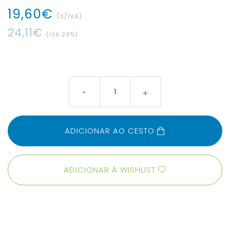
19
,
60
€
(s/IVA)
24
,
11
€
(IVA
23
%)
ADICIONAR AO CESTO
ADICIONAR À WISHLIST