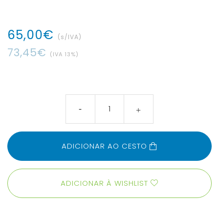
65
,
00
€
(s/IVA)
73
,
45
€
(IVA
13
%)
ADICIONAR AO CESTO
ADICIONAR À WISHLIST