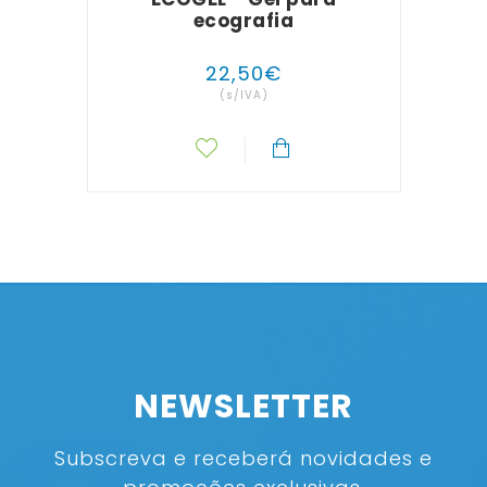
ecografia
i
22
,
50
€
(s/IVA)
NEWSLETTER
Subscreva e receberá novidades e