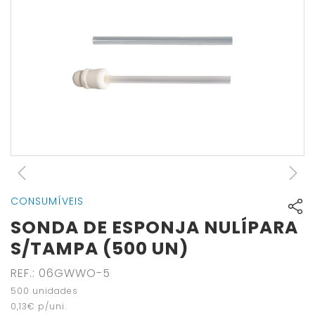
CONSUMÍVEIS
SONDA DE ESPONJA NULÍPARA
S/TAMPA (500 UN)
REF.
:
06GWWO-5
500
unidades
0
,
13
€
p/uni.