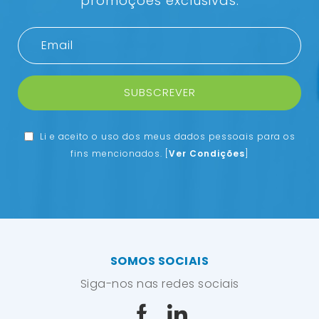
promoções exclusivas.
SUBSCREVER
Li e aceito o uso dos meus dados pessoais para os
fins mencionados.
[
Ver Condições
]
SOMOS SOCIAIS
Siga-nos nas redes sociais