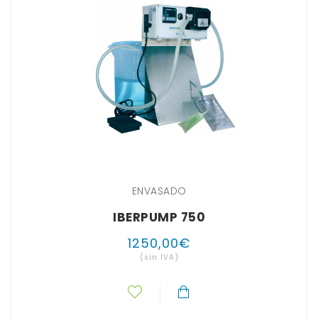
ENVASADO
IBERPUMP 750
1250
,
00
€
(sin IVA)