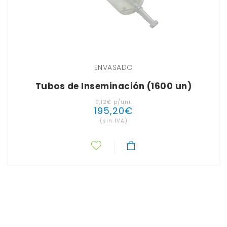
ENVASADO
Tubos de Inseminación (1600 un)
0
,
12
€
p/uni.
195
,
20
€
(sin IVA)