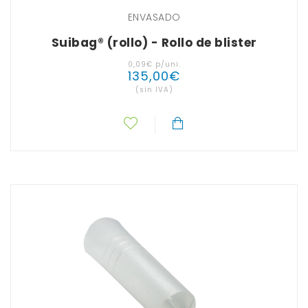
ENVASADO
Suibag® (rollo) - Rollo de blister
0
,
09
€
p/uni.
135
,
00
€
(sin IVA)