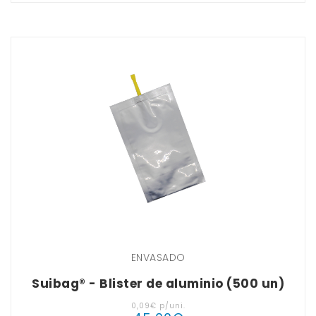
ENVASADO
Suibag® - Blister de aluminio (500 un)
0
,
09
€
p/uni.