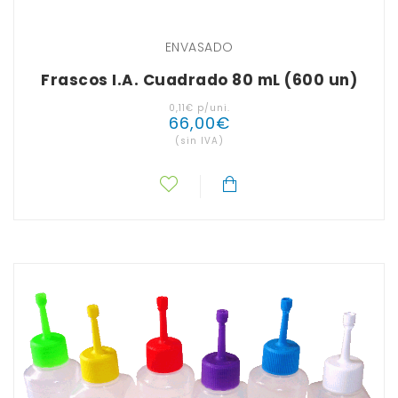
ENVASADO
Frascos I.A. Cuadrado 80 mL (600 un)
0
,
11
€
p/uni.
66
,
00
€
(sin IVA)