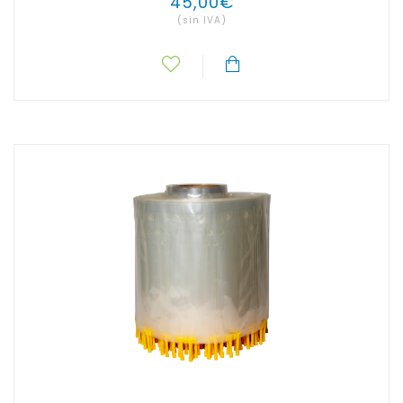
45
,
00
€
(sin IVA)