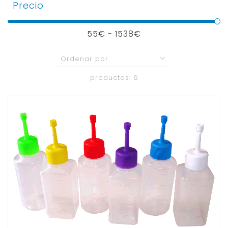
Precio
55€ -
1538
€
productos: 6