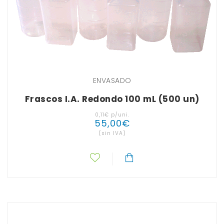
ENVASADO
Frascos I.A. Redondo 100 mL (500 un)
0
,
11
€
p/uni.
55
,
00
€
(sin IVA)