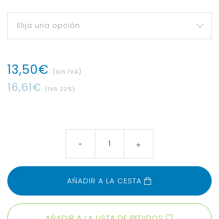
13
,
50
€
(sin IVA)
16
,
61
€
(IVA
23
%)
AÑADIR A LA CESTA
AÑADIR A LA LISTA DE PEDIDOS