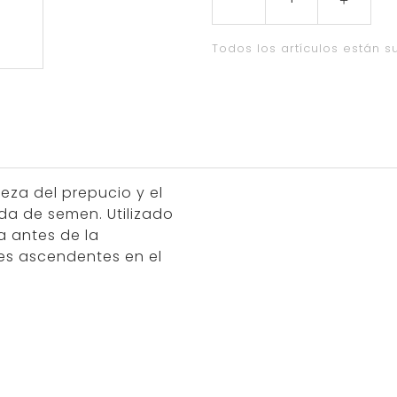
Todos los artículos están su
ieza del prepucio y el
da de semen. Utilizado
a antes de la
nes ascendentes en el