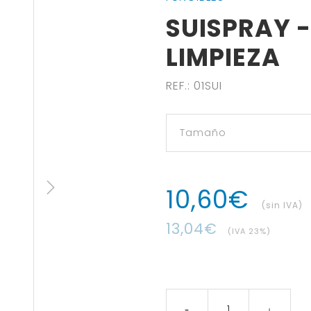
SUISPRAY 
LIMPIEZA
REF.
:
01SUI
10
,
60
€
(sin IVA)
13
,
04
€
(IVA
23
%)