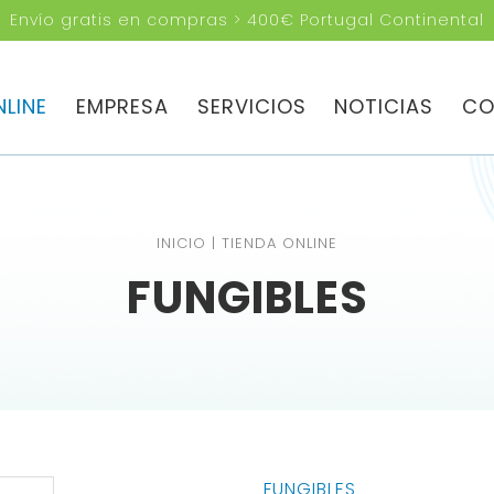
Envío gratis en compras > 400€ Portugal Continental
BUSCAS?
NLINE
EMPRESA
SERVICIOS
NOTICIAS
CO
INICIO
|
TIENDA ONLINE
FUNGIBLES
FUNGIBLES