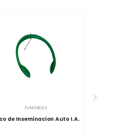
FUNGIBLES
FU
co de Inseminacion Auto I.A.
Sonda de espo
0
,
2