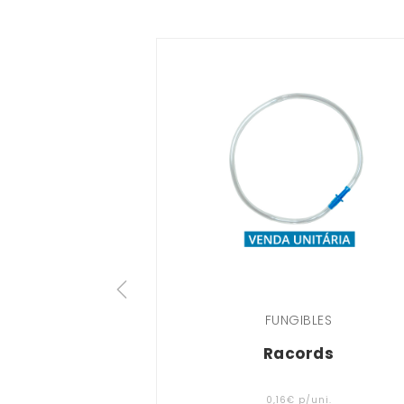
FUNGIBLES
Racords
0
,
16
€
p/uni.