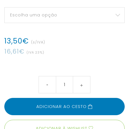
13
,
50
€
(s/IVA)
16
,
61
€
(IVA
23
%)
ADICIONAR AO CESTO
ADICIONAR À WISHLIST