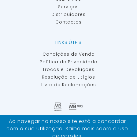
Serviços
Distribuidores
Contactos
LINKS ÚTEIS
Condições de Venda
Política de Privacidade
Trocas e Devoluções
Resolução de Litígios
Livro de Reclamações
Ao navegar no nosso site está a concordar
IBERSAN - MATERIAIS E EQUIPAMENTOS PARA INSEMINAÇÃO
com a sua utilização. Saiba mais sobre o uso
ARTIFICIAL ©
TODOS OS DIREITOS RESERVADOS
de
cookies
.