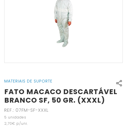
MATERIAIS DE SUPORTE
FATO MACACO DESCARTÁVEL
BRANCO SF, 50 GR. (XXXL)
REF.
:
07FM-SF-XXXL
5
unidades
2
,
70
€
p/uni.