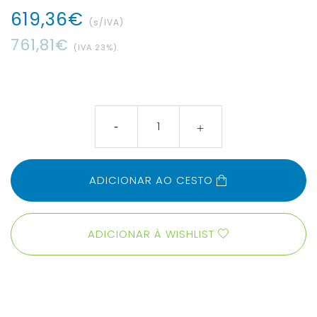
619
,
36
€
(s/IVA)
761
,
81
€
(IVA
23
%)
ADICIONAR AO CESTO
ADICIONAR À WISHLIST