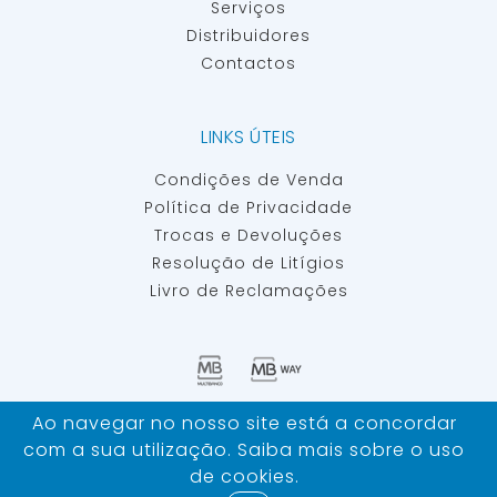
Serviços
Distribuidores
Contactos
LINKS ÚTEIS
Condições de Venda
Política de Privacidade
Trocas e Devoluções
Resolução de Litígios
Livro de Reclamações
Ao navegar no nosso site está a concordar
IBERSAN - MATERIAIS E EQUIPAMENTOS PARA INSEMINAÇÃO
com a sua utilização. Saiba mais sobre o uso
ARTIFICIAL ©
TODOS OS DIREITOS RESERVADOS
de
cookies
.
Desenvolvido por
Bomsite